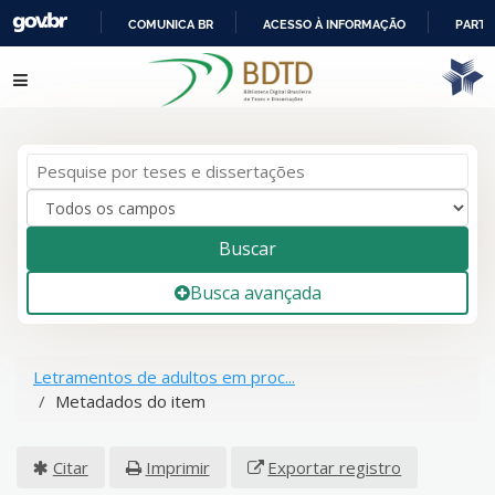
COMUNICA BR
ACESSO À INFORMAÇÃO
PARTI
IR
Pular para o conteúdo
PARA
O
CONTEÚDO
Buscar
Busca avançada
Letramentos de adultos em proc...
Metadados do item
Citar
Imprimir
Exportar registro