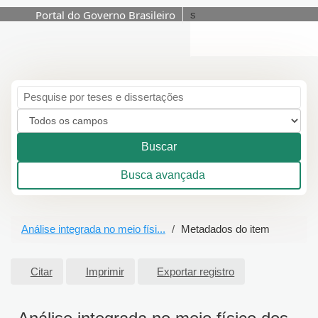
Portal do Governo Brasileiro
s
Pular para o conteúdo
Buscar
Busca avançada
Análise integrada no meio físi...
Metadados do item
Citar
Imprimir
Exportar registro