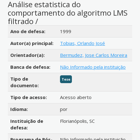
Análise estatistica do
comportamento do algoritmo LMS
filtrado /
Detalhes bibliográficos
Ano de defesa:
1999
Autor(a) principal:
Tobias, Orlando José
Orientador(a):
Bermudez, Jose Carlos Moreira
Banca de defesa:
Não Informado pela instituição
Tipo de
Tese
documento:
Tipo de acesso:
Acesso aberto
Idioma:
por
Instituição de
Florianópolis, SC
defesa:
Programa de Pós-
Não Informado pela instituição