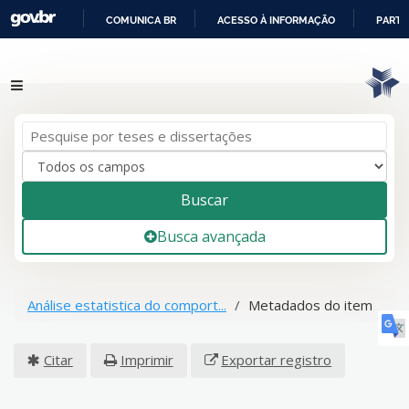
COMUNICA BR
ACESSO À INFORMAÇÃO
PARTI
IR
Pular para o conteúdo
PARA
O
CONTEÚDO
Buscar
Busca avançada
Análise estatistica do comport...
Metadados do item
Citar
Imprimir
Exportar registro