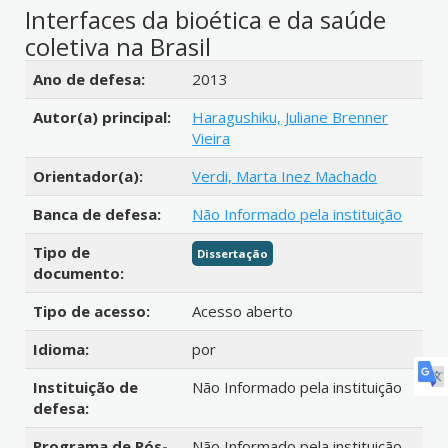
Interfaces da bioética e da saúde
coletiva na Brasil
Detalhes bibliográficos
Ano de defesa:
2013
Autor(a) principal:
Haragushiku, Juliane Brenner
Vieira
Orientador(a):
Verdi, Marta Inez Machado
Banca de defesa:
Não Informado pela instituição
Tipo de
Dissertação
documento:
Tipo de acesso:
Acesso aberto
Idioma:
por
Instituição de
Não Informado pela instituição
defesa:
Programa de Pós-
Não Informado pela instituição