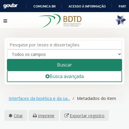
COMUNICA BR
ACESSO À INFORMAÇÃO
PARTI
IR
Pular para o conteúdo
PARA
O
CONTEÚDO
Buscar
Busca avançada
Interfaces da bioética e da sa...
Metadados do item
Citar
Imprimir
Exportar registro