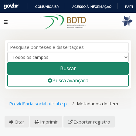
COMUNICA BR
ACESSO À INFORMAÇÃO
PARTI
IR
Pular para o conteúdo
PARA
O
CONTEÚDO
Buscar
Busca avançada
Previdência social oficial e p...
Metadados do item
Citar
Imprimir
Exportar registro