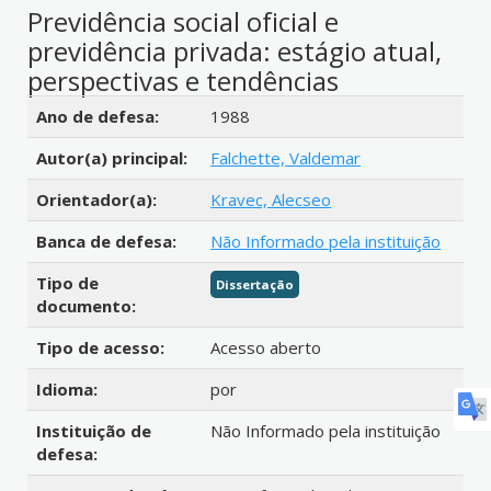
Previdência social oficial e
previdência privada: estágio atual,
perspectivas e tendências
Detalhes bibliográficos
Ano de defesa:
1988
Autor(a) principal:
Falchette, Valdemar
Orientador(a):
Kravec, Alecseo
Banca de defesa:
Não Informado pela instituição
Tipo de
Dissertação
documento:
Tipo de acesso:
Acesso aberto
Idioma:
por
Instituição de
Não Informado pela instituição
defesa: