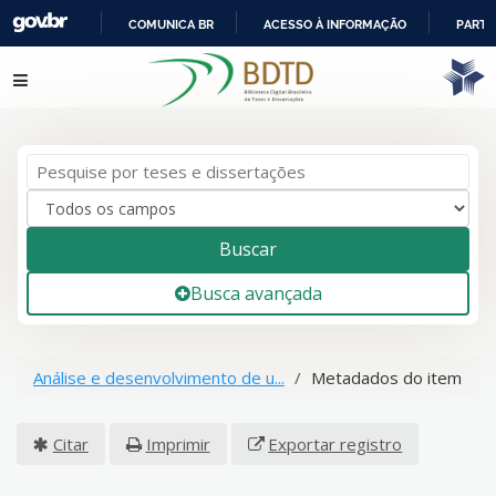
COMUNICA BR
ACESSO À INFORMAÇÃO
PARTI
IR
Pular para o conteúdo
PARA
O
CONTEÚDO
Buscar
Busca avançada
Análise e desenvolvimento de u...
Metadados do item
Citar
Imprimir
Exportar registro