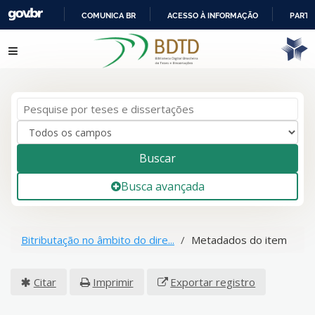
COMUNICA BR
ACESSO À INFORMAÇÃO
PARTI
IR
Pular para o conteúdo
PARA
O
CONTEÚDO
Buscar
Busca avançada
Bitributação no âmbito do dire...
Metadados do item
Citar
Imprimir
Exportar registro