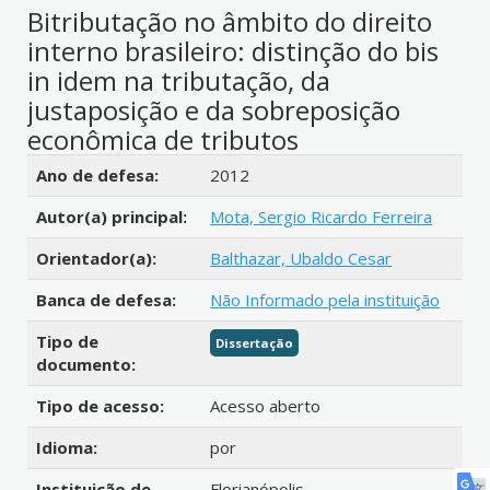
Bitributação no âmbito do direito
interno brasileiro: distinção do bis
in idem na tributação, da
justaposição e da sobreposição
econômica de tributos
Detalhes bibliográficos
Ano de defesa:
2012
Autor(a) principal:
Mota, Sergio Ricardo Ferreira
Orientador(a):
Balthazar, Ubaldo Cesar
Banca de defesa:
Não Informado pela instituição
Tipo de
Dissertação
documento:
Tipo de acesso:
Acesso aberto
Idioma:
por
Instituição de
Florianópolis