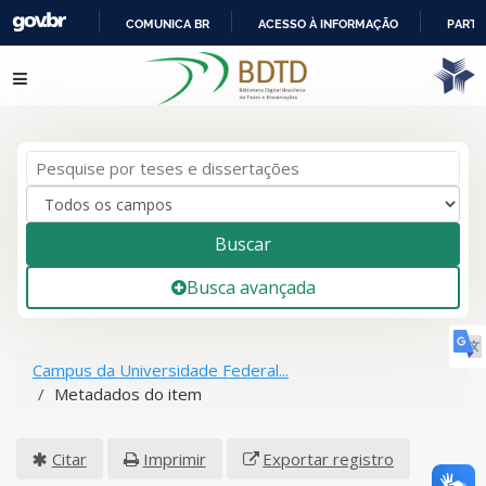
COMUNICA BR
ACESSO À INFORMAÇÃO
PARTI
IR
Pular para o conteúdo
PARA
O
CONTEÚDO
Buscar
Busca avançada
Campus da Universidade Federal...
Metadados do item
Citar
Imprimir
Exportar registro