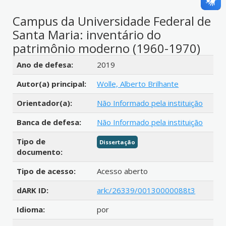
Campus da Universidade Federal de
Santa Maria: inventário do
patrimônio moderno (1960-1970)
Detalhes bibliográficos
Ano de defesa:
2019
Autor(a) principal:
Wolle, Alberto Brilhante
Orientador(a):
Não Informado pela instituição
Banca de defesa:
Não Informado pela instituição
Tipo de
Dissertação
documento:
Tipo de acesso:
Acesso aberto
dARK ID:
ark:/26339/00130000088t3
Idioma:
por