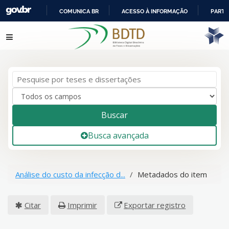
COMUNICA BR
ACESSO À INFORMAÇÃO
PARTI
IR
Pular para o conteúdo
PARA
O
CONTEÚDO
Buscar
Busca avançada
Análise do custo da infecção d...
Metadados do item
Citar
Imprimir
Exportar registro