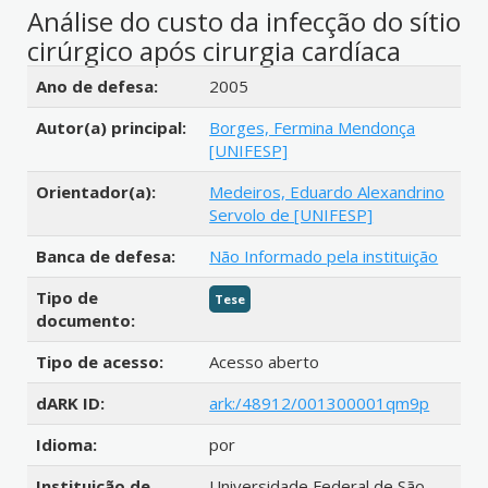
Análise do custo da infecção do sítio
cirúrgico após cirurgia cardíaca
Detalhes bibliográficos
Ano de defesa:
2005
Autor(a) principal:
Borges, Fermina Mendonça
[UNIFESP]
Orientador(a):
Medeiros, Eduardo Alexandrino
Servolo de [UNIFESP]
Banca de defesa:
Não Informado pela instituição
Tipo de
Tese
documento:
Tipo de acesso:
Acesso aberto
dARK ID:
ark:/48912/001300001qm9p
Idioma:
por
Instituição de
Universidade Federal de São