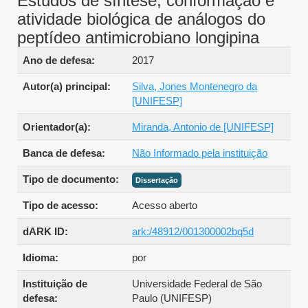
Estudos de síntese, conformação e
atividade biológica de análogos do
peptídeo antimicrobiano longipina
Detalhes bibliográficos
Ano de defesa:
2017
Autor(a) principal:
Silva, Jones Montenegro da
[UNIFESP]
Orientador(a):
Miranda, Antonio de [UNIFESP]
Banca de defesa:
Não Informado pela instituição
Tipo de
Dissertação
documento:
Tipo de acesso:
Acesso aberto
dARK ID:
ark:/48912/001300002bq5d
Idioma:
por