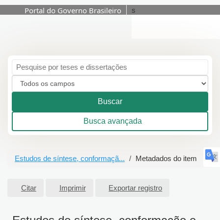
Portal do Governo Brasileiro
s
Pular para o conteúdo
Buscar
Busca avançada
Estudos de síntese, conformaçã...
Metadados do item
Citar
Imprimir
Exportar registro