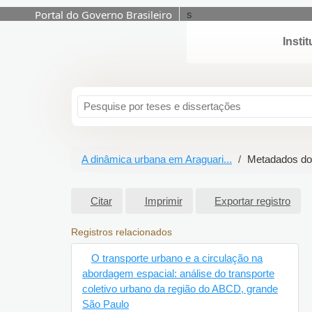
Portal do Governo Brasileiro
s
Inst
Pular para o conteúdo
A dinâmica urbana em Araguari...
Metadados d
Citar
Imprimir
Exportar registro
Registros relacionados
O transporte urbano e a circulação na
abordagem espacial: análise do transporte
coletivo urbano da região do ABCD,
grande São Paulo