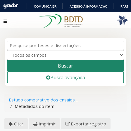
COMUNICA BR
ACESSO À INFORMAÇÃO
PARTI
IR
Pular para o conteúdo
PARA
O
CONTEÚDO
Buscar
Busca avançada
Estudo comparativo dos ensaios...
Metadados do item
Citar
Imprimir
Exportar registro