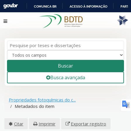
COMUNICA BR
ACESSO À INFORMAÇÃO
PARTI
IR
Pular para o conteúdo
PARA
O
CONTEÚDO
Buscar
Busca avançada
Propriedades fotoquímicas do c...
Metadados do item
Citar
Imprimir
Exportar registro