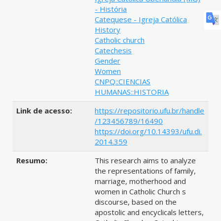
- História
Catequese - Igreja Católica
History
Catholic church
Catechesis
Gender
Women
CNPQ::CIENCIAS
HUMANAS::HISTORIA
Link de acesso:
https://repositorio.ufu.br/handle
/123456789/16490
https://doi.org/10.14393/ufu.di.
2014.359
Resumo:
This research aims to analyze
the representations of family,
marriage, motherhood and
women in Catholic Church s
discourse, based on the
apostolic and encyclicals letters,