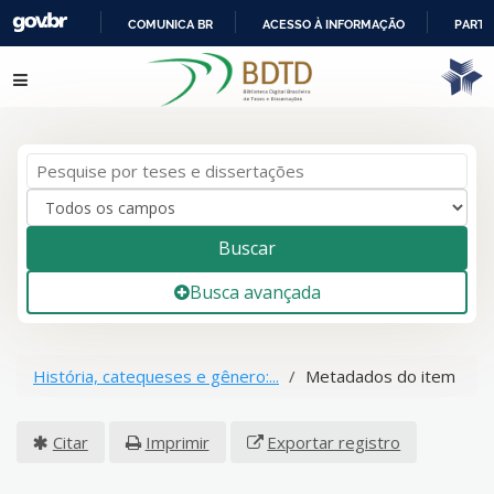
COMUNICA BR
ACESSO À INFORMAÇÃO
PARTI
IR
Pular para o conteúdo
PARA
O
CONTEÚDO
Buscar
Busca avançada
História, catequeses e gênero:...
Metadados do item
Citar
Imprimir
Exportar registro