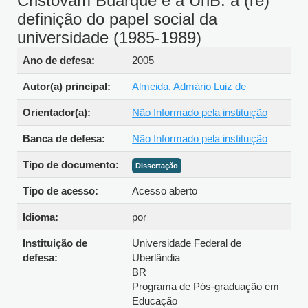
Cristovam Buarque e a UnB: a (re)
definição do papel social da
universidade (1985-1989)
Detalhes bibliográficos
Ano de defesa:
2005
Autor(a) principal:
Almeida, Admário Luiz de
Orientador(a):
Não Informado pela instituição
Banca de defesa:
Não Informado pela instituição
Tipo de
Dissertação
documento:
Tipo de acesso:
Acesso aberto
Idioma:
por
Instituição de
Universidade Federal de
defesa:
Uberlândia
BR
Programa de Pós-graduação