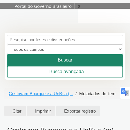
Portal do Governo Brasileiro
s
Pular para o conteúdo
Buscar
Busca avançada
Cristovam Buarque e a UnB: a (...
Metadados do item
Citar
Imprimir
Exportar registro