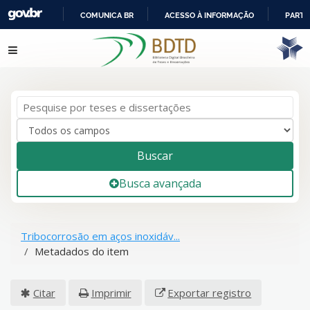
COMUNICA BR
ACESSO À INFORMAÇÃO
PARTI
IR
Pular para o conteúdo
PARA
O
CONTEÚDO
Buscar
Busca avançada
Tribocorrosão em aços inoxidáv...
Metadados do item
Citar
Imprimir
Exportar registro