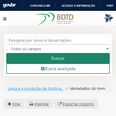
COMUNICA BR
ACESSO À INFORMAÇÃO
PARTI
IR
Pular para o conteúdo
PARA
O
CONTEÚDO
Buscar
Busca avançada
Leitura e produção de história...
Metadados do item
Citar
Imprimir
Exportar registro