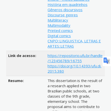
História em quadrinhos
Gêneros discursivos
Discourse genres
Multiliteracy
Multimodality
Printed comics
Digital comics
CNPQ::LINGUISTICA, LETRAS E
ARTES::LETRAS
Link de acesso:
https://repositorio.ufu.br/handle
/123456789/16755
https://doi.org/10.14393/ufu.di.
2015.380
Resumo:
This dissertation is the result of
a research applied in two
Brazilian public schools, at two
classes of the 9th grade,
elementary school. The
proposal aims to contribute to