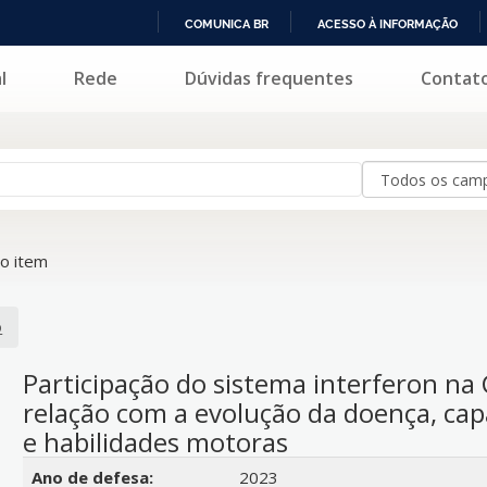
COMUNICA BR
ACESSO À INFORMAÇÃO
IR
l
Rede
Dúvidas frequentes
Contat
PARA
O
CONTEÚDO
o item
o
Participação do sistema interferon na
relação com a evolução da doença, cap
e habilidades motoras
Detalhes bibliográficos
Ano de defesa:
2023