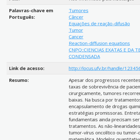
Palavras-chave em
Tumores
Português:
Câncer
Equações de reação-difusão
Tumor
Cancer
Reaction-diffusion equations
CNPQ::CIENCIAS EXATAS E DA TE
CONDENSADA
Link de acesso:
http://locus.ufv.br/handle/1234
Resumo:
Apesar dos progressos recentes
taxas de sobrevivência de pacie
cirurgicamente, tumores recorr
baixas. Na busca por tratamentos 
encapsulamento de drogas quim
estratégias promissoras. Entreta
fundamentais ainda precisam ser
tratamentos. As não-linearidade
tumor-vírus oncolítico ou tumor
matemática. Modelos quantitati