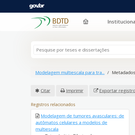
Instituciona
Pular para o conteúdo
Modelagem multiescala para tra...
Metadados
Citar
Imprimir
Exportar registr
Registros relacionados
Modelagem de tumores avasculares: de
autômatos celulares a modelos de
multiescala