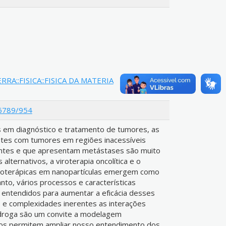
RRA::FISICA::FISICA DA MATERIA
56789/954
 em diagnóstico e tratamento de tumores, as
ntes com tumores em regiões inacessíveis
entes e que apresentam metástases são muito
alternativos, a viroterapia oncolítica e o
ioterápicas em nanopartículas emergem como
nto, vários processos e características
 entendidos para aumentar a eficácia desses
s e complexidades inerentes as interações
-droga são um convite a modelagem
vos permitem ampliar nosso entendimento dos