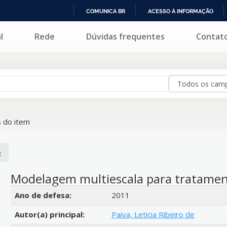
COMUNICA BR
ACESSO À INFORMAÇÃO
IR
l
Rede
Dúvidas frequentes
Contat
PARA
O
CONTEÚDO
 do item
o
Modelagem multiescala para tratame
Detalhes bibliográficos
Ano de defesa:
2011
Autor(a) principal:
Paiva, Leticia Ribeiro de