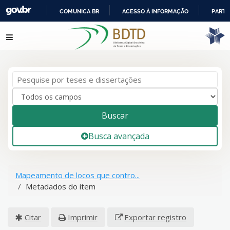
COMUNICA BR
ACESSO À INFORMAÇÃO
PARTI
IR
Pular para o conteúdo
PARA
O
CONTEÚDO
Buscar
Busca avançada
Mapeamento de locos que contro...
Metadados do item
Citar
Imprimir
Exportar registro