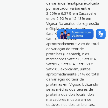
da variância fenotípica explicada
por marcador variou entre
3,25% e 6,37% em Cascavel e
entre 2,92 % e 12,43% em
Viçosa. Na análise de regressão
múltipla, os marcadores
Satt190, Satt384, Satt422 e
Sat-105 explicaram
aproximadamente 23% do total
da variação do teor de
proteínas (Cascavel), e os
marcadores Satt190, Satt384,
Satt012, Satt304, Satt369 e
Sat-105 explicaram, juntos,
aproximadamente 31% do total
da variação do teor de
proteínas em Viçosa. Utilizando-
se as médias dos teores de
proteína dos dois locais, dois
marcadores mostraram-se
estáveis nos dois ambientes: