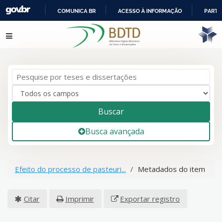
COMUNICA BR
ACESSO À INFORMAÇÃO
PARTI
IR
Pular para o conteúdo
PARA
O
CONTEÚDO
Buscar
Busca avançada
Efeito do processo de pasteuri...
Metadados do item
Citar
Imprimir
Exportar registro