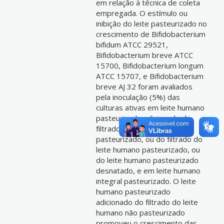
em relação à técnica de coleta
empregada. O estímulo ou
inibição do leite pasteurizado no
crescimento de Bifidobacterium
bifidum ATCC 29521,
Bifidobacterium breve ATCC
15700, Bifidobacterium longum
ATCC 15707, e Bifidobacterium
breve AJ 32 foram avaliados
pela inoculação (5%) das
culturas ativas em leite humano
pasteurizado adicionado do
filtrado do leite humano não
pasteurizado, ou do filtrado do
leite humano pasteurizado, ou
do leite humano pasteurizado
desnatado, e em leite humano
integral pasteurizado. O leite
humano pasteurizado
adicionado do filtrado do leite
humano não pasteurizado
promoveu o crescimento das