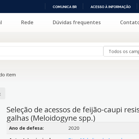
COMUNICA BR
ACESSO À INFORMAÇÃO
IR
l
Rede
Dúvidas frequentes
Contat
PARA
O
CONTEÚDO
do item
o
Seleção de acessos de feijão-caupi res
galhas (Meloidogyne spp.)
Detalhes bibliográficos
Ano de defesa:
2020