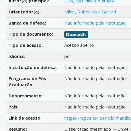
Autor(a) principal:
Dias, Micheline do Amaral
Orientador(a):
Miller, Robert Neil Gerard
Banca de defesa:
Não Informado pela instituição
Tipo de documento:
Dissertação
Tipo de acesso:
Acesso aberto
Idioma:
por
Instituição de defesa:
Não Informado pela instituição
Programa de Pós-
Não Informado pela instituição
Graduação:
Departamento:
Não Informado pela instituição
País:
Não Informado pela instituição
Link de acesso:
https://repositorio.unb.br/hand
Resumo:
Dissertação (mestrado)—Universid