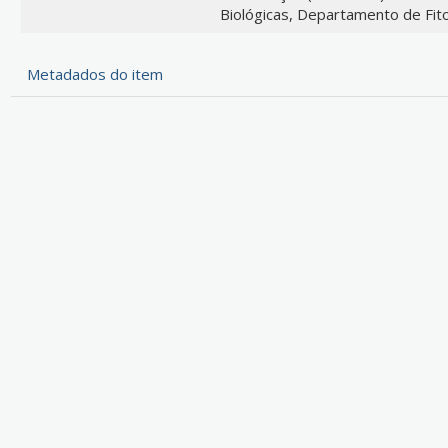
Biológicas, Departamento de Fito
Metadados do item
Instituto Brasileiro de Informação em Ciência e Tecnologia (Ibict)
 Quadra 5 - Lote 6 Bloco H - Asa sul - CEP: 70.070-912 - Brasília