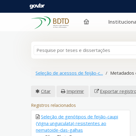
Instituciona
Pular para o conteúdo
Seleção de acessos de feijão-c...
Metadados 
Citar
Imprimir
Exportar registr
Registros relacionados
Seleção de genótipos de feijão-caupi
(Vigna unguiculata) resistentes ao
nematoide-das-galhas