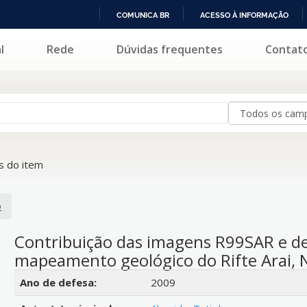
COMUNICA BR
ACESSO À INFORMAÇÃO
IR
l
Rede
Dúvidas frequentes
Contat
PARA
O
CONTEÚDO
 do item
o
Contribuição das imagens R99SAR e de
mapeamento geológico do Rifte Arai, 
Detalhes bibliográficos
Ano de defesa:
2009