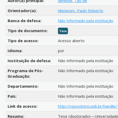
Autor(a) principal:
Almeida, Tati de
Orientador(a):
Meneses, Paulo Roberto
Banca de defesa:
Não Informado pela instituição
Tipo de documento:
Tese
Tipo de acesso:
Acesso aberto
Idioma:
por
Instituição de defesa:
Não Informado pela instituição
Programa de Pós-
Não Informado pela instituição
Graduação:
Departamento:
Não Informado pela instituição
País:
Não Informado pela instituição
Link de acesso:
http://repositorio.unb.br/handl
Resumo:
Tese (doutorado)—Universidade de