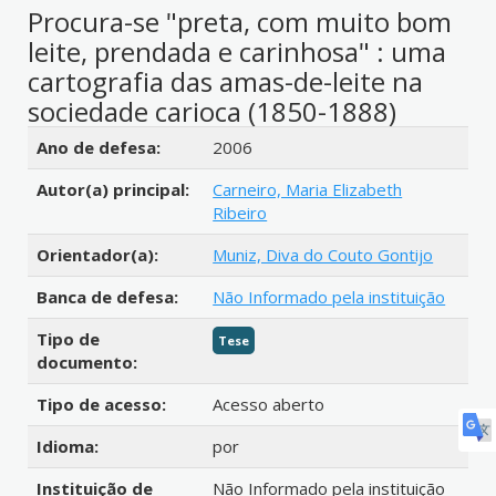
Procura-se "preta, com muito bom
leite, prendada e carinhosa" : uma
cartografia das amas-de-leite na
sociedade carioca (1850-1888)
Detalhes bibliográficos
Ano de defesa:
2006
Autor(a) principal:
Carneiro, Maria Elizabeth
Ribeiro
Orientador(a):
Muniz, Diva do Couto Gontijo
Banca de defesa:
Não Informado pela instituição
Tipo de
Tese
documento:
Tipo de acesso:
Acesso aberto
Idioma:
por
Instituição de
Não Informado pela instituição