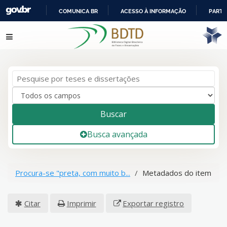
COMUNICA BR
ACESSO À INFORMAÇÃO
PARTI
IR
Pular para o conteúdo
PARA
O
CONTEÚDO
Buscar
Busca avançada
Procura-se "preta, com muito b...
Metadados do item
Citar
Imprimir
Exportar registro