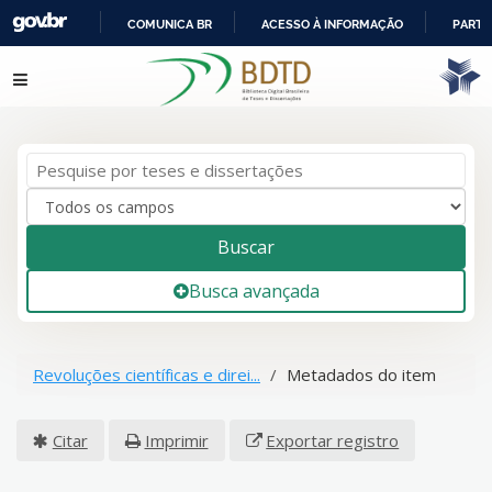
COMUNICA BR
ACESSO À INFORMAÇÃO
PARTI
IR
Pular para o conteúdo
PARA
O
CONTEÚDO
Buscar
Busca avançada
Revoluções científicas e direi...
Metadados do item
Citar
Imprimir
Exportar registro