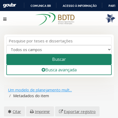
COMUNICA BR
ACESSO À INFORMAÇÃO
PARTI
IR
Pular para o conteúdo
PARA
O
CONTEÚDO
Buscar
Busca avançada
Um modelo de planejamento mult...
Metadados do item
Citar
Imprimir
Exportar registro