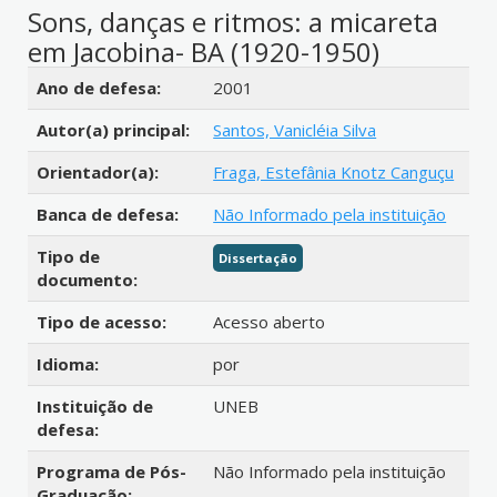
Sons, danças e ritmos: a micareta
em Jacobina- BA (1920-1950)
Detalhes bibliográficos
Ano de defesa:
2001
Autor(a) principal:
Santos, Vanicléia Silva
Orientador(a):
Fraga, Estefânia Knotz Canguçu
Banca de defesa:
Não Informado pela instituição
Tipo de
Dissertação
documento:
Tipo de acesso:
Acesso aberto
Idioma:
por
Instituição de
UNEB
defesa:
Programa de Pós-
Não Informado pela instituição
Graduação: