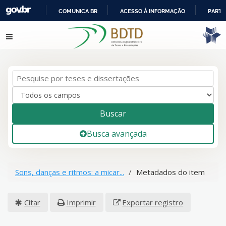
COMUNICA BR
ACESSO À INFORMAÇÃO
PARTI
IR
Pular para o conteúdo
PARA
O
CONTEÚDO
Buscar
Busca avançada
Sons, danças e ritmos: a micar...
Metadados do item
Citar
Imprimir
Exportar registro