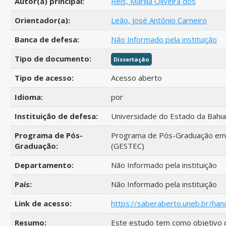
Autor(a) principal:
Reis, Marília Oliveira dos
Orientador(a):
Leão, José Antônio Carneiro
Banca de defesa:
Não Informado pela instituição
Tipo de documento:
Dissertação
Tipo de acesso:
Acesso aberto
Idioma:
por
Instituição de defesa:
Universidade do Estado da Bahia
Programa de Pós-
Programa de Pós-Graduação em G
Graduação:
(GESTEC)
Departamento:
Não Informado pela instituição
País:
Não Informado pela instituição
Link de acesso:
https://saberaberto.uneb.br/ha
Resumo:
Este estudo tem como objetivo d