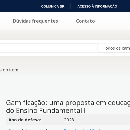
COMUNICA BR
ACESSO À INFORMAÇÃO
IR
Dúvidas frequentes
Contato
PARA
O
CONTEÚDO
 do item
Gamificação: uma proposta em educaç
do Ensino Fundamental I
Detalhes bibliográficos
Ano de defesa:
2023