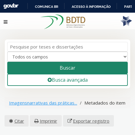
COMUNICA BR
ACESSO À INFORMAÇÃO
PARTI
IR
Pular para o conteúdo
PARA
O
CONTEÚDO
Buscar
Busca avançada
Imagensnarrativas das práticas...
Metadados do item
Citar
Imprimir
Exportar registro