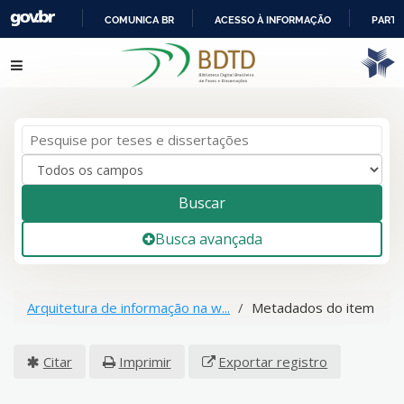
COMUNICA BR
ACESSO À INFORMAÇÃO
PARTI
IR
Pular para o conteúdo
PARA
O
CONTEÚDO
Buscar
Busca avançada
Arquitetura de informação na w...
Metadados do item
Citar
Imprimir
Exportar registro