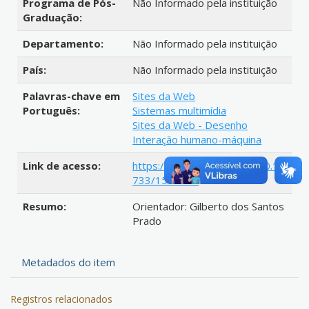
Programa de Pós-
Não Informado pela instituição
Graduação:
Departamento:
Não Informado pela instituição
País:
Não Informado pela instituição
Palavras-chave em
Sites da Web
Português:
Sistemas multimídia
Sites da Web - Desenho
Interação humano-máquina
Link de acesso:
https://hdl.handle.net/20.500.12
733/1589851
Resumo:
Orientador: Gilberto dos Santos
Prado
Metadados do item
Registros relacionados