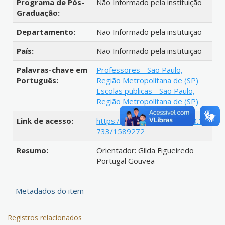
Programa de Pós-
Não Informado pela instituição
Graduação:
Departamento:
Não Informado pela instituição
País:
Não Informado pela instituição
Palavras-chave em
Professores - São Paulo,
Português:
Região Metropolitana de (SP)
Escolas publicas - São Paulo,
Região Metropolitana de (SP)
Link de acesso:
https://hdl.handle.net/20.500.12
733/1589272
Resumo:
Orientador: Gilda Figueiredo
Portugal Gouvea
Metadados do item
Registros relacionados