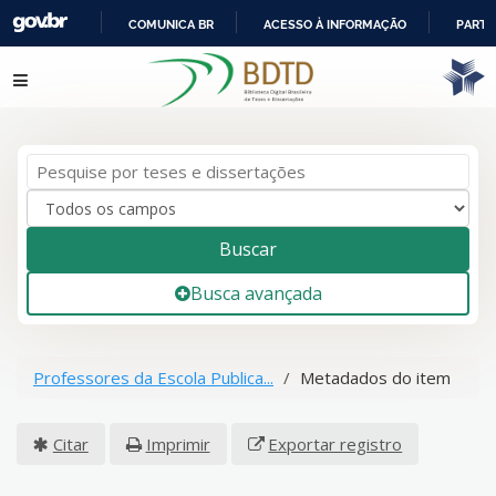
COMUNICA BR
ACESSO À INFORMAÇÃO
PARTI
IR
Pular para o conteúdo
PARA
O
CONTEÚDO
Buscar
Busca avançada
Professores da Escola Publica...
Metadados do item
Citar
Imprimir
Exportar registro