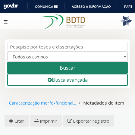
COMUNICA BR
ACESSO À INFORMAÇÃO
PARTI
IR
Pular para o conteúdo
PARA
O
CONTEÚDO
Buscar
Busca avançada
Caracterização morfo-funcional...
Metadados do item
Citar
Imprimir
Exportar registro