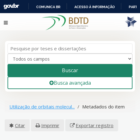
COMUNICA BR
ACESSO À INFORMAÇÃO
PARTI
IR
Pular para o conteúdo
PARA
O
CONTEÚDO
Buscar
Busca avançada
Utilização de orbitais molecul...
Metadados do item
Citar
Imprimir
Exportar registro