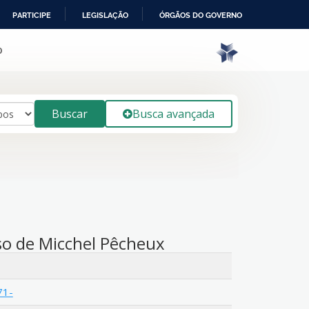
PARTICIPE
LEGISLAÇÃO
ÓRGÃOS DO GOVERNO
o
Buscar
Busca avançada
rso de Micchel Pêcheux
71-