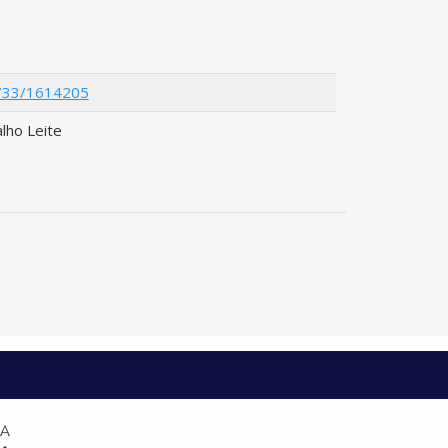
12733/1614205
alho Leite