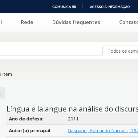
COMUNICA BR
ACESSO À INFORMAÇÃO
IR
l
Rede
Dúvidas frequentes
Contat
PARA
O
CONTEÚDO
 item
o
Língua e lalangue na análise do discu
Detalhes bibliográficos
Ano de defesa:
2011
Autor(a) principal:
Gasparini, Edmundo Narracci, 19