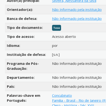
Autor(a) principal:
Silveira, Alessandra da Silva
Orientador(a):
Não Informado pela instituição
Banca de defesa:
Não Informado pela instituição
Tipo de documento:
Tese
Tipo de acesso:
Acesso aberto
Idioma:
por
Instituição de defesa:
[s.n.]
Programa de Pós-
Não Informado pela instituição
Graduação:
Departamento:
Não Informado pela instituição
País:
Não Informado pela instituição
Palavras-chave em
Concubinato
Português:
Familia - Brasil - Rio de Janeiro (R
Clero - História - Séc. XVII