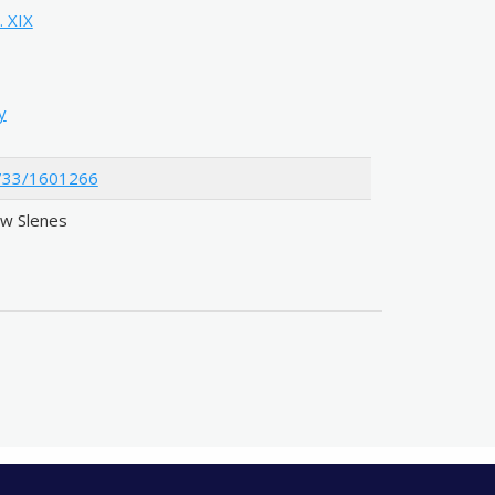
. XIX
y
12733/1601266
w Slenes