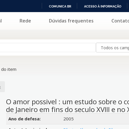
COMUNICA BR
ACESSO À INFORMAÇÃO
IR
l
Rede
Dúvidas frequentes
Contat
PARA
O
CONTEÚDO
 do item
o
O amor possivel : um estudo sobre o c
de Janeiro em fins do seculo XVIII e no 
Detalhes bibliográficos
Ano de defesa:
2005