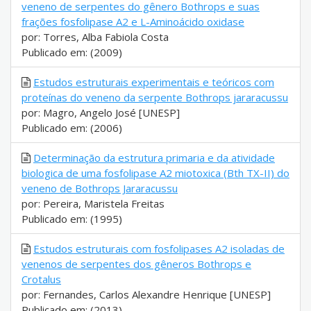
veneno de serpentes do gênero Bothrops e suas
frações fosfolipase A2 e L-Aminoácido oxidase
por: Torres, Alba Fabiola Costa
Publicado em: (2009)
Estudos estruturais experimentais e teóricos com
proteínas do veneno da serpente Bothrops jararacussu
por: Magro, Angelo José [UNESP]
Publicado em: (2006)
Determinação da estrutura primaria e da atividade
biologica de uma fosfolipase A2 miotoxica (Bth TX-II) do
veneno de Bothrops Jararacussu
por: Pereira, Maristela Freitas
Publicado em: (1995)
Estudos estruturais com fosfolipases A2 isoladas de
venenos de serpentes dos gêneros Bothrops e
Crotalus
por: Fernandes, Carlos Alexandre Henrique [UNESP]
Publicado em: (2013)