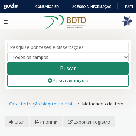
COMUNICA BR
ACESSO À INFORMAÇÃO
PARTI
IR
Pular para o conteúdo
PARA
O
CONTEÚDO
Buscar
Busca avançada
Caracterização bioquimica e bi...
Metadados do item
Citar
Imprimir
Exportar registro