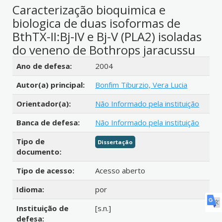
Caracterização bioquimica e
biologica de duas isoformas de
BthTX-II:Bj-IV e Bj-V (PLA2) isoladas
do veneno de Bothrops jaracussu
Detalhes bibliográficos
Ano de defesa:
2004
Autor(a) principal:
Bonfim Tiburzio, Vera Lucia
Orientador(a):
Não Informado pela instituição
Banca de defesa:
Não Informado pela instituição
Tipo de
Dissertação
documento:
Tipo de acesso:
Acesso aberto
Idioma:
por
Instituição de
[s.n.]
defesa: