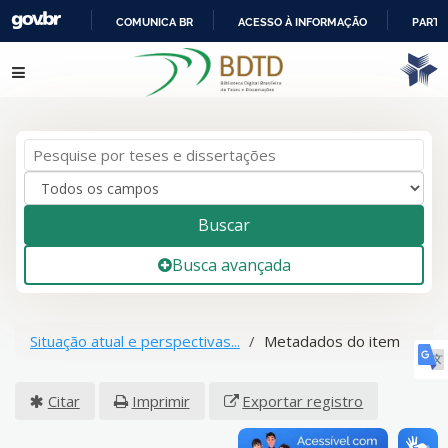
COMUNICA BR
ACESSO À INFORMAÇÃO
PARTI
IR
Pular para o conteúdo
PARA
O
CONTEÚDO
Buscar
Busca avançada
Situação atual e perspectivas...
Metadados do item
Citar
Imprimir
Exportar registro