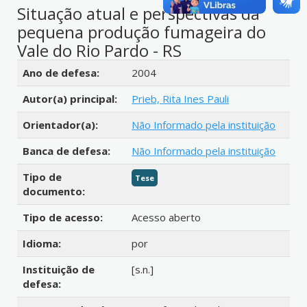
Situação atual e perspectivas da
pequena produção fumageira do
Vale do Rio Pardo - RS
Detalhes bibliográficos
Ano de defesa:
2004
Autor(a) principal:
Prieb, Rita Ines Pauli
Orientador(a):
Não Informado pela instituição
Banca de defesa:
Não Informado pela instituição
Tipo de
Tese
documento:
Tipo de acesso:
Acesso aberto
Idioma:
por
Instituição de
[s.n.]
defesa: