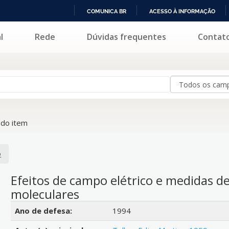
COMUNICA BR
ACESSO À INFORMAÇÃO
IR
l
Rede
Dúvidas frequentes
Contat
PARA
O
CONTEÚDO
do item
o
Efeitos de campo elétrico e medidas d
moleculares
Detalhes bibliográficos
Ano de defesa:
1994