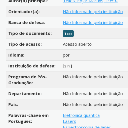
Autor(a) principal:
Telles, Edjar Martins, 1959-
Orientador(a):
Não Informado pela instituição
Banca de defesa:
Não Informado pela instituição
Tipo de documento:
Tese
Tipo de acesso:
Acesso aberto
Idioma:
por
Instituição de defesa:
[s.n.]
Programa de Pós-
Não Informado pela instituição
Graduação:
Departamento:
Não Informado pela instituição
País:
Não Informado pela instituição
Palavras-chave em
Eletrônica quântica
Português:
Lasers
Espectroscopia de laser