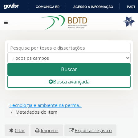
COMUNICA BR
ACESSO À INFORMAÇÃO
PARTI
IR
Pular para o conteúdo
PARA
O
CONTEÚDO
Buscar
Busca avançada
Tecnologia e ambiente na perma...
Metadados do item
Citar
Imprimir
Exportar registro