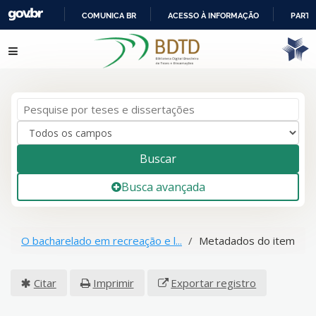
COMUNICA BR
ACESSO À INFORMAÇÃO
PARTI
IR
Pular para o conteúdo
PARA
O
CONTEÚDO
Buscar
Busca avançada
O bacharelado em recreação e l...
Metadados do item
Citar
Imprimir
Exportar registro