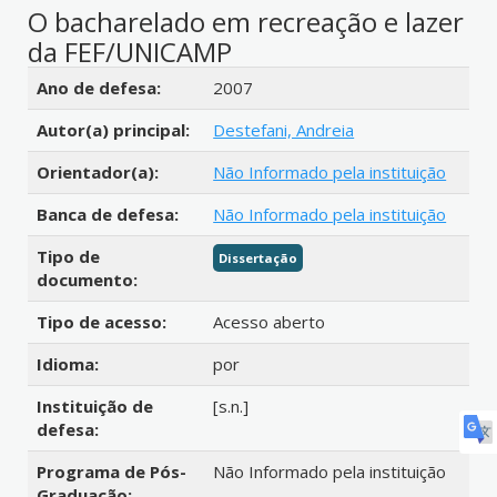
O bacharelado em recreação e lazer
da FEF/UNICAMP
Detalhes bibliográficos
Ano de defesa:
2007
Autor(a) principal:
Destefani, Andreia
Orientador(a):
Não Informado pela instituição
Banca de defesa:
Não Informado pela instituição
Tipo de
Dissertação
documento:
Tipo de acesso:
Acesso aberto
Idioma:
por
Instituição de
[s.n.]
defesa:
Programa de Pós-
Não Informado pela instituição
Graduação: