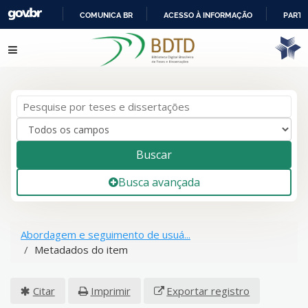
COMUNICA BR
ACESSO À INFORMAÇÃO
PARTI
IR
Pular para o conteúdo
PARA
O
CONTEÚDO
Buscar
Busca avançada
Abordagem e seguimento de usuá...
Metadados do item
Citar
Imprimir
Exportar registro