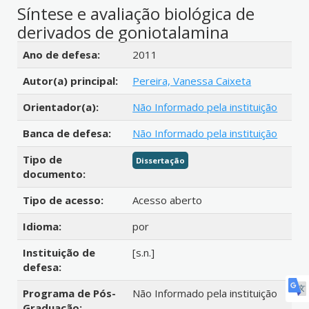
Síntese e avaliação biológica de
derivados de goniotalamina
Detalhes bibliográficos
Ano de defesa:
2011
Autor(a) principal:
Pereira, Vanessa Caixeta
Orientador(a):
Não Informado pela instituição
Banca de defesa:
Não Informado pela instituição
Tipo de
Dissertação
documento:
Tipo de acesso:
Acesso aberto
Idioma:
por
Instituição de
[s.n.]
defesa:
Programa de Pós-
Não Informado pela instituição
Graduação: