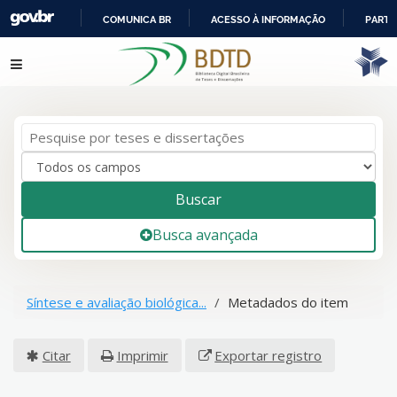
COMUNICA BR
ACESSO À INFORMAÇÃO
PARTI
IR
Pular para o conteúdo
PARA
O
CONTEÚDO
Buscar
Busca avançada
Síntese e avaliação biológica...
Metadados do item
Citar
Imprimir
Exportar registro