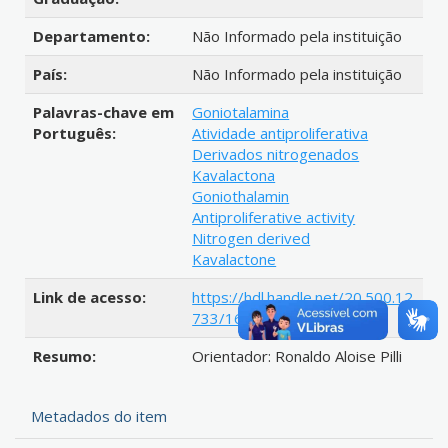
Departamento:
Não Informado pela instituição
País:
Não Informado pela instituição
Palavras-chave em
Goniotalamina
Português:
Atividade antiproliferativa
Derivados nitrogenados
Kavalactona
Goniothalamin
Antiproliferative activity
Nitrogen derived
Kavalactone
Link de acesso:
https://hdl.handle.net/20.500.12
733/1616520
Resumo:
Orientador: Ronaldo Aloise Pilli
Metadados do item