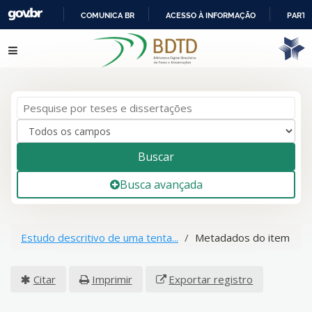
COMUNICA BR
ACESSO À INFORMAÇÃO
PARTI
IR
Pular para o conteúdo
PARA
O
CONTEÚDO
Buscar
Busca avançada
Estudo descritivo de uma tenta...
Metadados do item
Citar
Imprimir
Exportar registro