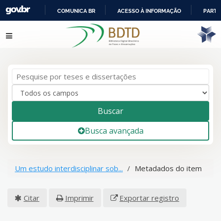
COMUNICA BR
ACESSO À INFORMAÇÃO
PARTI
IR
Pular para o conteúdo
PARA
O
CONTEÚDO
Buscar
Busca avançada
Um estudo interdisciplinar sob...
Metadados do item
Citar
Imprimir
Exportar registro