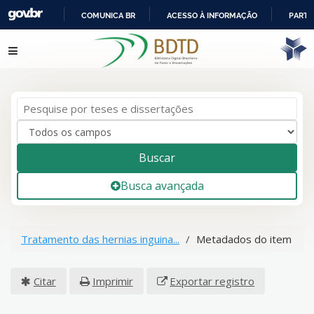
COMUNICA BR
ACESSO À INFORMAÇÃO
PARTI
IR
Pular para o conteúdo
PARA
O
CONTEÚDO
Buscar
Busca avançada
Tratamento das hernias inguina...
Metadados do item
Citar
Imprimir
Exportar registro