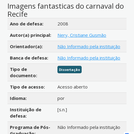
Imagens fantasticas do carnaval do
Recife
Detalhes bibliográficos
Ano de defesa:
2008
Autor(a) principal:
Nery, Cristiane Gusmão
Orientador(a):
Não Informado pela instituição
Banca de defesa:
Não Informado pela instituição
Tipo de
Dissertação
documento:
Tipo de acesso:
Acesso aberto
Idioma:
por
Instituição de
[s.n.]
defesa:
Programa de Pós-
Não Informado pela instituição
Graduação: