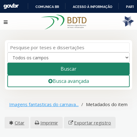
COMUNICA BR
ACESSO À INFORMAÇÃO
PARTI
IR
Pular para o conteúdo
PARA
O
CONTEÚDO
Buscar
Busca avançada
Imagens fantasticas do carnava...
Metadados do item
Citar
Imprimir
Exportar registro