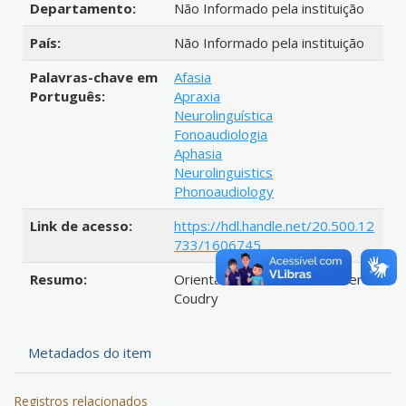
Departamento:
Não Informado pela instituição
País:
Não Informado pela instituição
Palavras-chave em
Afasia
Português:
Apraxia
Neurolinguística
Fonoaudiologia
Aphasia
Neurolinguistics
Phonoaudiology
Link de acesso:
https://hdl.handle.net/20.500.12
733/1606745
Resumo:
Orientador: Maria Irma Hadler
Coudry
Metadados do item
Registros relacionados