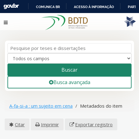
COMUNICA BR
ACESSO À INFORMAÇÃO
PARTI
IR
Pular para o conteúdo
PARA
O
CONTEÚDO
Buscar
Busca avançada
A-fa-si-a : um sujeito em cena
Metadados do item
Citar
Imprimir
Exportar registro