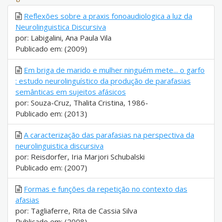
Reflexões sobre a praxis fonoaudiologica a luz da
Neurolinguistica Discursiva
por: Labigalini, Ana Paula Vila
Publicado em: (2009)
Em briga de marido e mulher ninguém mete... o garfo
: estudo neurolinguístico da produção de parafasias
semânticas em sujeitos afásicos
por: Souza-Cruz, Thalita Cristina, 1986-
Publicado em: (2013)
A caracterização das parafasias na perspectiva da
neurolinguistica discursiva
por: Reisdorfer, Iria Marjori Schubalski
Publicado em: (2007)
Formas e funções da repetição no contexto das
afasias
por: Tagliaferre, Rita de Cassia Silva
Publicado em: (2008)