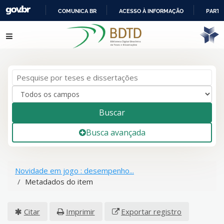
COMUNICA BR
ACESSO À INFORMAÇÃO
PARTI
IR
Pular para o conteúdo
PARA
O
CONTEÚDO
Buscar
Busca avançada
Novidade em jogo : desempenho...
Metadados do item
Citar
Imprimir
Exportar registro