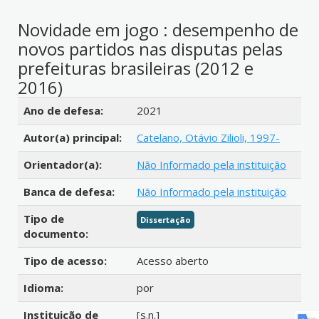
Novidade em jogo : desempenho de
novos partidos nas disputas pelas
prefeituras brasileiras (2012 e
2016)
Detalhes bibliográficos
Ano de defesa:
2021
Autor(a) principal:
Catelano, Otávio Zilioli, 1997-
Orientador(a):
Não Informado pela instituição
Banca de defesa:
Não Informado pela instituição
Tipo de
Dissertação
documento:
Tipo de acesso:
Acesso aberto
Idioma:
por
Instituição de
[s.n.]