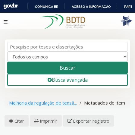
COMUNICA BR
ACESSO À INFORMAÇÃO
PARTI
IR
Pular para o conteúdo
PARA
O
CONTEÚDO
Buscar
Busca avançada
Melhoria da regulação de tensã...
Metadados do item
Citar
Imprimir
Exportar registro