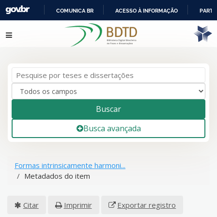
COMUNICA BR
ACESSO À INFORMAÇÃO
PARTI
IR
Pular para o conteúdo
PARA
O
CONTEÚDO
Buscar
Busca avançada
Formas intrinsicamente harmoni...
Metadados do item
Citar
Imprimir
Exportar registro