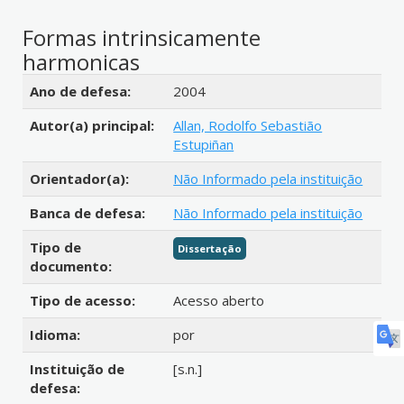
Formas intrinsicamente
harmonicas
Detalhes bibliográficos
Ano de defesa:
2004
Autor(a) principal:
Allan, Rodolfo Sebastião
Estupiñan
Orientador(a):
Não Informado pela instituição
Banca de defesa:
Não Informado pela instituição
Tipo de
Dissertação
documento:
Tipo de acesso:
Acesso aberto
Idioma:
por
Instituição de
[s.n.]
defesa: